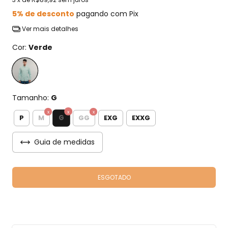
5% de desconto
pagando com Pix
Ver mais detalhes
Cor:
Verde
Tamanho:
G
G
P
M
GG
EXG
EXXG
Guia de medidas