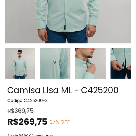
Camisa Lisa ML - C425200
Código
C425200-3
R$369,75
R$269,75
27
% OFF
3
x de
R$89,92
sem juros