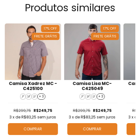
Produtos similares
17
%
OFF
17
%
OFF
FRETE GRÁTIS
FRETE GRÁTIS
Camisa Xadrez MC -
Camisa Lisa MC-
Cami
C425100
C425049
P
M
G
+ 3
P
M
G
+ 3
R$299,75
R$249,75
R$299,75
R$249,75
R$2
3
x de
R$83,25
sem juros
3
x de
R$83,25
sem juros
3
x d
COMPRAR
COMPRAR