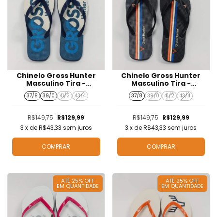
Chinelo Gross Hunter
Chinelo Gross Hunter
Masculino Tira -
Masculino Tira -
CH425009
CH425004
37/8
39/0
41/2
43/4
37/8
39/0
41/2
43/4
R$149,75
R$129,99
R$149,75
R$129,99
3
x de
R$43,33
sem juros
3
x de
R$43,33
sem juros
COMPRAR
COMPRAR
ATÉ 25% OFF
ATÉ 25% OFF
EM QUANTIDADE
EM QUANTIDADE