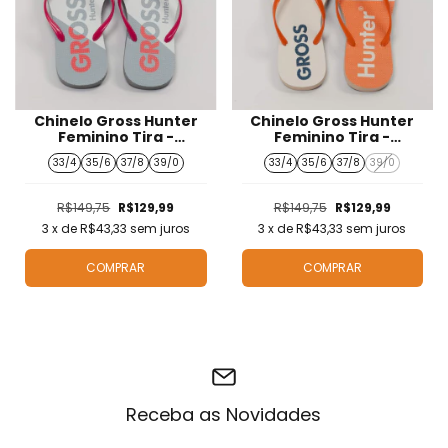
Chinelo Gross Hunter
Chinelo Gross Hunter
Feminino Tira -
Feminino Tira -
CH525002
CH525003
33/4
35/6
37/8
39/0
33/4
35/6
37/8
39/0
R$149,75
R$129,99
R$149,75
R$129,99
3
x de
R$43,33
sem juros
3
x de
R$43,33
sem juros
COMPRAR
COMPRAR
Receba as Novidades