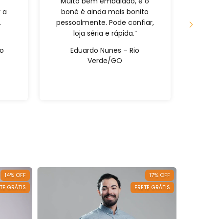
Muito bem embalado, e o
fã. 
 a
boné é ainda mais bonito
entre
.
pessoalmente. Pode confiar,
de al
loja séria e rápida.”
cert
ão
Eduardo Nunes – Rio
Raf
Verde/GO
14
%
OFF
17
%
OFF
TE GRÁTIS
FRETE GRÁTIS