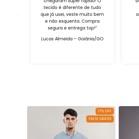
chegaram super rápido! O
b
tecido é diferente de tudo
que já usei, veste muito bem
a
e não esquenta. Compra
segura e entrega top!”
Lucas Almeida – Goiânia/GO
4
%
OFF
17
%
OFF
RETE GRÁTIS
FRETE GRÁTIS