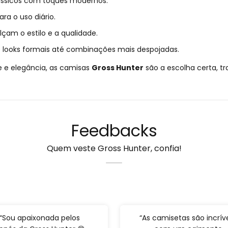
ássicos com toques modernos.
ra o uso diário.
çam o estilo e a qualidade.
 looks formais até combinações mais despojadas.
e e elegância, as camisas
Gross Hunter
são a escolha certa, t
Feedbacks
Quem veste Gross Hunter, confia!
“Sou apaixonada pelos
“As camisetas são incríve