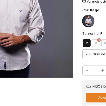
Ver mais det
Cor:
Bege
Tamanho:
P
P
M
Guia de
MEIOS D
Adic