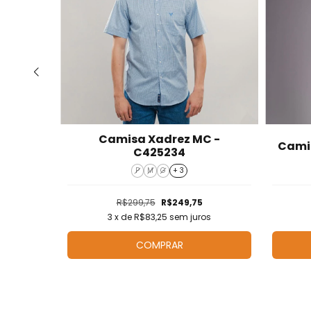
Camisa Xadrez MC -
24108
Camis
C425234
P
M
G
+ 3
R$299,75
R$249,75
os
3
x de
R$83,25
sem juros
COMPRAR