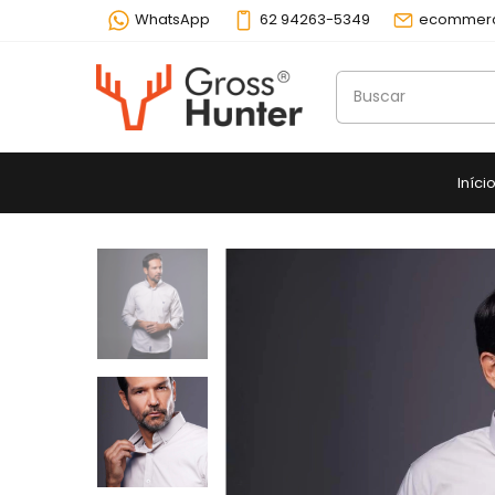
WhatsApp
62 94263-5349
ecommerc
Iníci