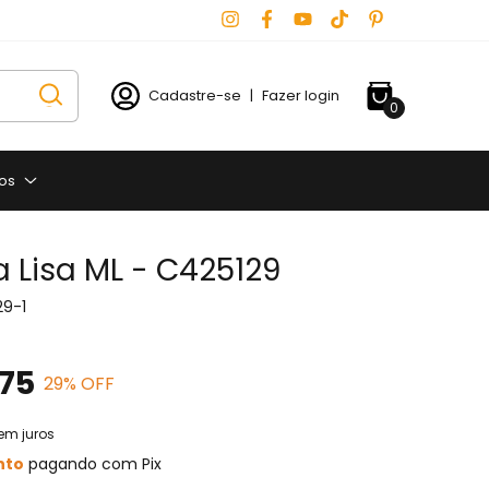
Cadastre-se
|
Fazer login
0
os
 Lisa ML - C425129
29-1
75
29
% OFF
em juros
nto
pagando com Pix