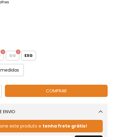
alhes
G
GG
EXG
 medidas
E ENVIO
Alterar CEP
ione este produto e
tenha frete grátis!