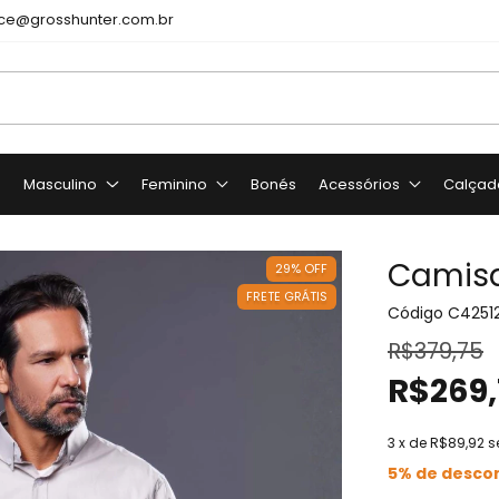
e@grosshunter.com.br
o
Masculino
Feminino
Bonés
Acessórios
Calçad
Camisa
29
%
OFF
FRETE GRÁTIS
Código
C4251
R$379,75
R$269,
3
x de
R$89,92
s
5% de desco