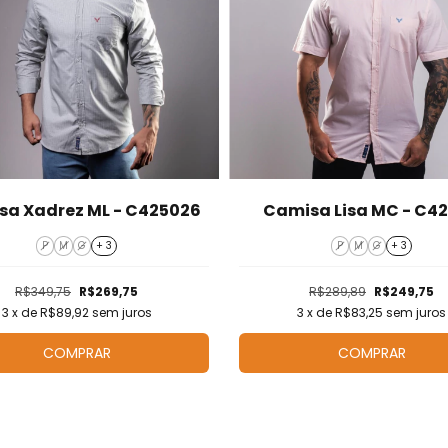
a Xadrez ML - C425026
Camisa Lisa MC - C42
P
M
G
+ 3
P
M
G
+ 3
R$349,75
R$269,75
R$289,89
R$249,75
3
x de
R$89,92
sem juros
3
x de
R$83,25
sem juros
COMPRAR
COMPRAR