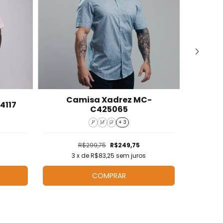
Camisa Xadrez MC-
4117
Cami
C425065
P
M
G
+ 3
R$299,75
R$249,75
3
x de
R$83,25
sem juros
3
COMPRAR