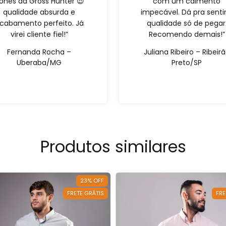
onés da Gross Hunter 😍
com um caimento
qualidade absurda e
impecável. Dá pra sentir
cabamento perfeito. Já
qualidade só de pegar
virei cliente fiel!”
Recomendo demais!”
Fernanda Rocha –
Juliana Ribeiro – Ribeir
Uberaba/MG
Preto/SP
Produtos similares
23
%
OFF
FRETE GRÁTIS
FRE