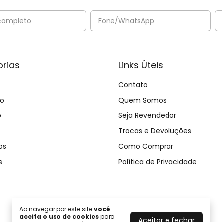
rias
Links Úteis
Contato
no
Quem Somos
o
Seja Revendedor
Trocas e Devoluções
os
Como Comprar
s
Política de Privacidade
Ao navegar por este site
você
aceita o uso de cookies
para
Aceitar e fechar