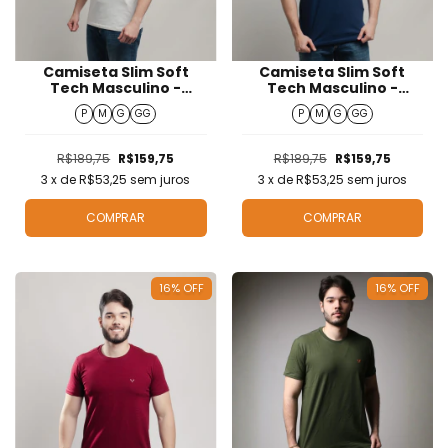
Camiseta Slim Soft
Camiseta Slim Soft
Tech Masculino -
Tech Masculino -
T424211
T424207
P
M
G
GG
P
M
G
GG
R$189,75
R$159,75
R$189,75
R$159,75
3
x de
R$53,25
sem juros
3
x de
R$53,25
sem juros
COMPRAR
COMPRAR
16
%
OFF
16
%
OFF