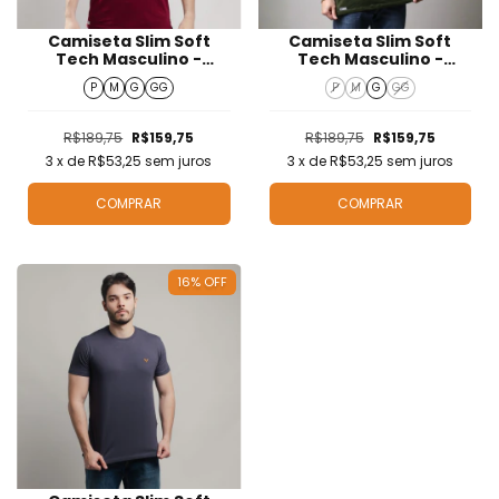
Camiseta Slim Soft
Camiseta Slim Soft
Tech Masculino -
Tech Masculino -
T424205
T424221
P
M
G
GG
P
M
G
GG
R$189,75
R$159,75
R$189,75
R$159,75
3
x de
R$53,25
sem juros
3
x de
R$53,25
sem juros
COMPRAR
COMPRAR
16
%
OFF