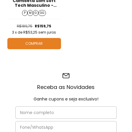
Camiseta Slim Soft
Tech Masculino -
T424215
P
M
G
GG
R$189,75
R$159,75
3
x de
R$53,25
sem juros
COMPRAR
Receba as Novidades
Ganhe cupons e seja exclusivo!