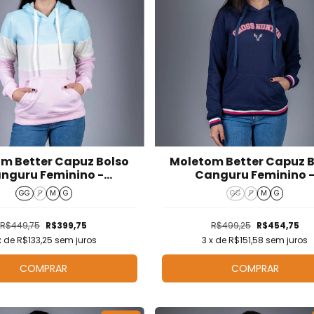
m Better Capuz Bolso
Moletom Better Capuz 
nguru Feminino -
Canguru Feminino 
M526006
M526005
GG
P
M
G
GG
P
M
G
R$449,75
R$399,75
R$499,25
R$454,75
x de
R$133,25
sem juros
3
x de
R$151,58
sem juros
COMPRAR
COMPRAR