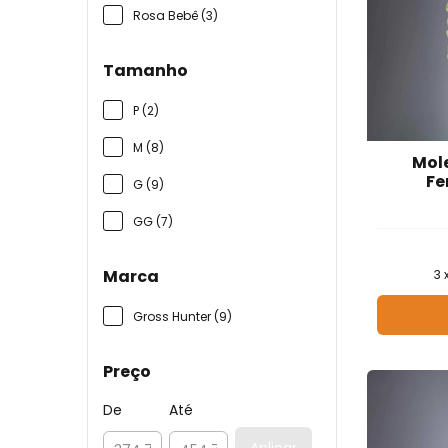
Rosa Bebê (3)
Tamanho
P (2)
M (8)
Mol
Fe
G (9)
GG (7)
Marca
3
Gross Hunter (9)
Preço
De
Até
Aplicar