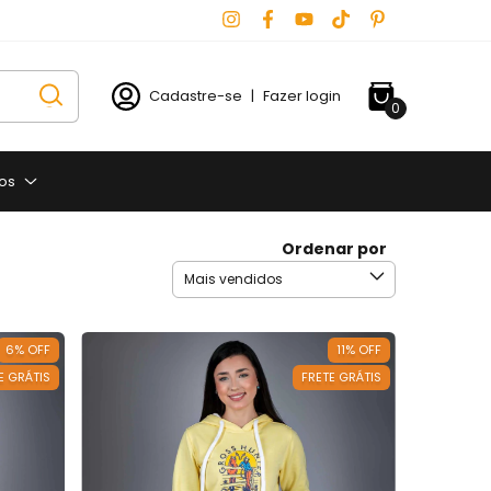
Cadastre-se
|
Fazer login
0
os
Ordenar por
6
%
OFF
11
%
OFF
E GRÁTIS
FRETE GRÁTIS