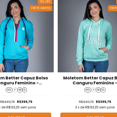
11
%
OFF
FRETE GRÁTIS
FRET
m Better Capuz Bolso
Moletom Better Capuz 
nguru Feminino -
Canguru Feminino 
M526003
M526002
GG
P
M
G
GG
P
M
G
R$449,75
R$399,75
R$449,75
R$399,75
x de
R$133,25
sem juros
3
x de
R$133,25
sem juros