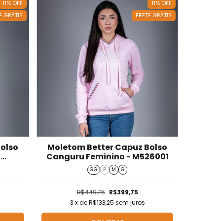
11
%
OFF
11
%
OFF
E GRÁTIS
FRETE GRÁTIS
Bolso
Moletom Better Capuz Bolso
-
Canguru Feminino - M526001
GG
P
M
G
R$449,75
R$399,75
3
x de
R$133,25
sem juros