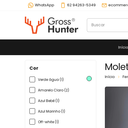
WhatsApp
62 94263-5349
ecommerc
Iníci
Mole
Cor
Início
Fe
Verde água (1)
Amarelo Claro (2)
Azul Bebê (1)
Azul Marinho (1)
Off-white (1)