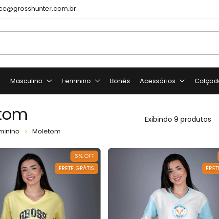
e@grosshunter.com.br
o
Masculino
Feminino
Bonés
Acessórios
Calçad
tom
Exibindo 9 produtos
minino
Moletom
6
%
OFF
FRETE GRÁTIS
FRET