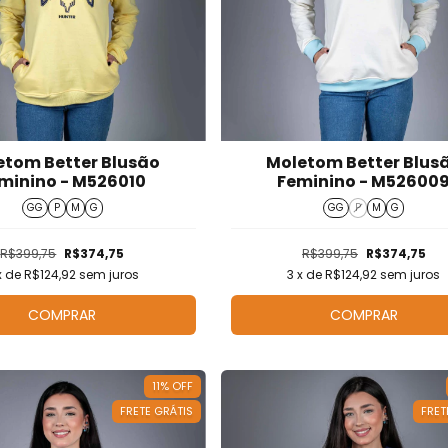
etom Better Blusão
Moletom Better Blus
minino - M526010
Feminino - M52600
GG
P
M
G
GG
P
M
G
R$399,75
R$374,75
R$399,75
R$374,75
x de
R$124,92
sem juros
3
x de
R$124,92
sem juros
COMPRAR
COMPRAR
11
%
OFF
FRETE GRÁTIS
FRET