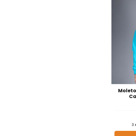
Moleto
Ca
3