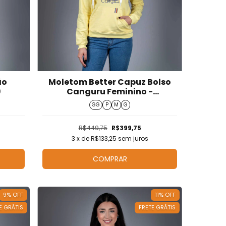
ão
Moletom Better Capuz Bolso
9
Canguru Feminino -
M526007
GG
P
M
G
R$449,75
R$399,75
3
x de
R$133,25
sem juros
COMPRAR
9
%
OFF
11
%
OFF
E GRÁTIS
FRETE GRÁTIS