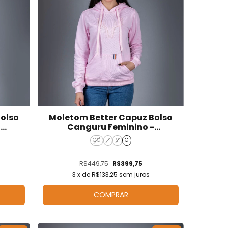
Bolso
Moletom Better Capuz Bolso
-
Canguru Feminino -
M526004
GG
P
M
G
R$449,75
R$399,75
3
x de
R$133,25
sem juros
COMPRAR