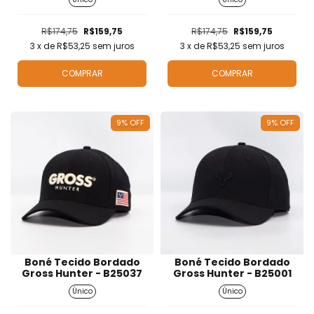
R$174,75
R$159,75
R$174,75
R$159,75
3
x de
R$53,25
sem juros
3
x de
R$53,25
sem juros
COMPRAR
COMPRAR
9
%
OFF
9
%
OFF
Boné Tecido Bordado
Boné Tecido Bordado
Gross Hunter - B25037
Gross Hunter - B25001
Único
Único