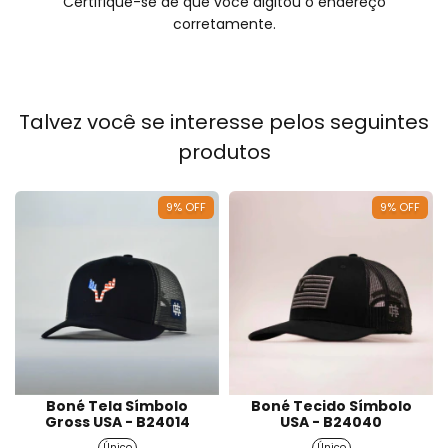
Certifique-se de que você digitou o endereço
corretamente.
Talvez você se interesse pelos seguintes
produtos
9
%
OFF
9
%
OFF
Boné Tela Símbolo
Boné Tecido Símbolo
Gross USA - B24014
USA - B24040
Único
Único