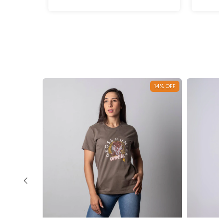
21
%
OFF
14
%
OFF