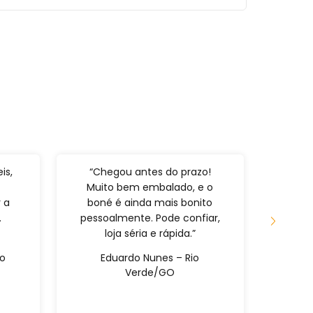
is,
“Chegou antes do prazo!
“Pri
Muito bem embalado, e o
fã. 
 a
boné é ainda mais bonito
entre
.
pessoalmente. Pode confiar,
de al
loja séria e rápida.”
cert
ão
Eduardo Nunes – Rio
Raf
Verde/GO