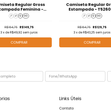
miseta Regular Gross
Camiseta Regular Gr
tampada Feminina -
Estampada - T5260
T525018
P
M
G
GG
P
M
G
GG
R$164,75
R$149,75
R$164,75
R$129,75
3
x de
R$49,92
sem juros
3
x de
R$43,25
sem juros
COMPRAR
COMPRAR
rias
Links Úteis
Contato