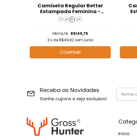
Gross
Camiseta Regular Better
Ca
029
Estampada Feminina -
Es
T525024
P
M
G
GG
R$174,75
R$149,75
os
3
x de
R$49,92
sem juros
COMPRAR
Receba as Novidades
Ganhe cupons e seja exclusivo!
Catego
Início