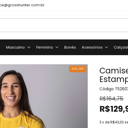
e@grosshunter.com.br
o
Masculino
Feminino
Bonés
Acessórios
Calçad
Camise
21
%
OFF
Estamp
Código
T5260
R$164,75
R$129,
3
x de
R$43,33
s