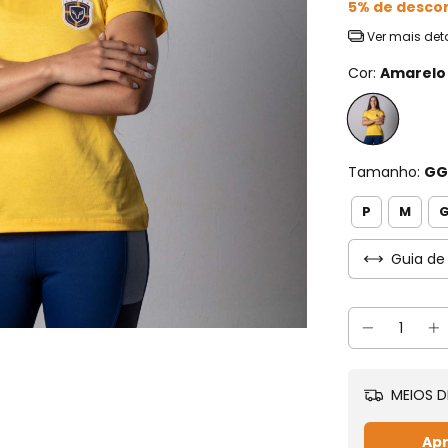
5% de desco
Ver mais det
Cor:
Amarelo
Tamanho:
GG
P
M
Guia de
MEIOS D
Apr