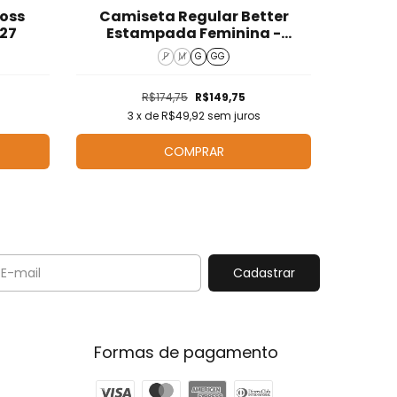
oss
Camiseta Regular Better
Cami
27
Estampada Feminina -
Est
T525019
P
M
G
GG
R$174,75
R$149,75
3
x de
R$49,92
sem juros
3
COMPRAR
Formas de pagamento