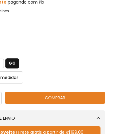
nto
pagando com Pix
alhes
GG
G
 medidas
E ENVIO
Alterar CEP
oveite!
Frete grátis a partir de
R$199,00