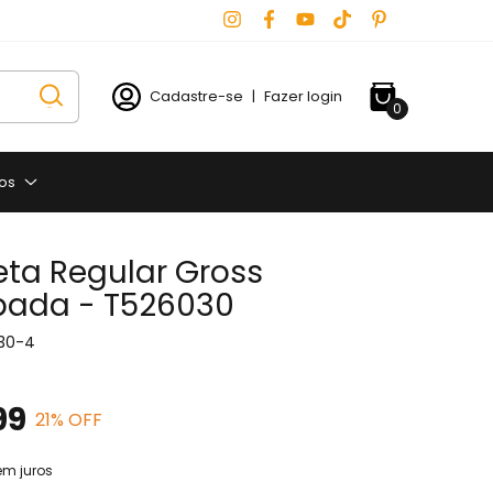
Cadastre-se
|
Fazer login
0
os
ta Regular Gross
ada - T526030
30-4
99
21
% OFF
em juros