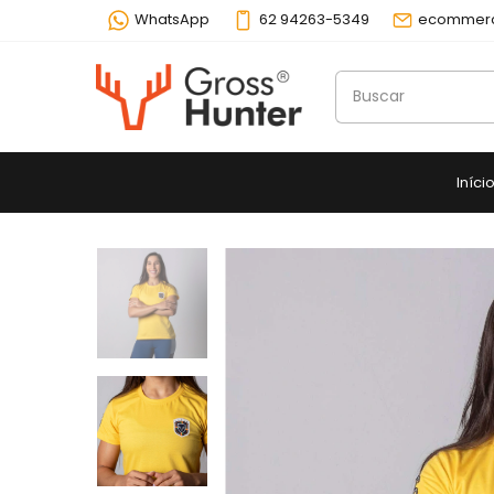
WhatsApp
62 94263-5349
ecommerc
Iníci