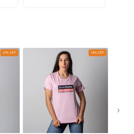
21
%
OFF
14
%
OFF