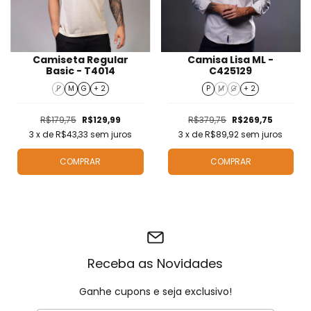
Camiseta Regular
Camisa Lisa ML -
Basic - T4014
C425129
P
M
G
+ 2
P
M
G
+ 2
R$179,75
R$129,99
R$379,75
R$269,75
3
x de
R$43,33
sem juros
3
x de
R$89,92
sem juros
COMPRAR
COMPRAR
Receba as Novidades
Ganhe cupons e seja exclusivo!