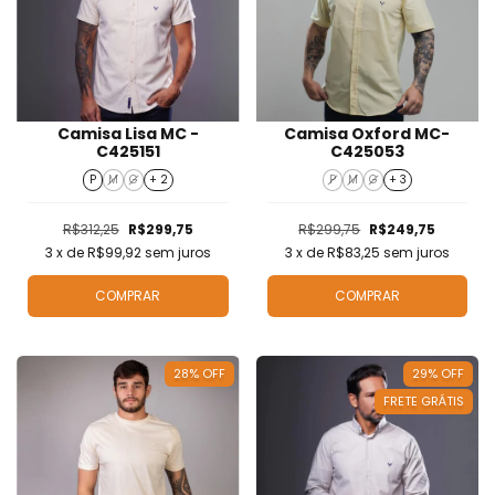
Camisa Lisa MC -
Camisa Oxford MC-
C425151
C425053
P
M
G
+ 2
P
M
G
+ 3
R$312,25
R$299,75
R$299,75
R$249,75
3
x de
R$99,92
sem juros
3
x de
R$83,25
sem juros
COMPRAR
COMPRAR
28
%
OFF
29
%
OFF
FRETE GRÁTIS