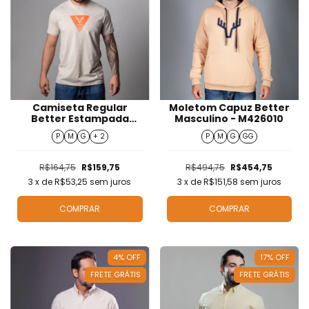
Camiseta Regular
Moletom Capuz Better
Better Estampada
Masculino - M426010
Masculino - T426043
P
M
G
+ 2
P
M
G
GG
R$164,75
R$159,75
R$494,75
R$454,75
3
x de
R$53,25
sem juros
3
x de
R$151,58
sem juros
COMPRAR
COMPRAR
4
%
OFF
17
%
OFF
FRETE GRÁTIS
FRETE GRÁTIS