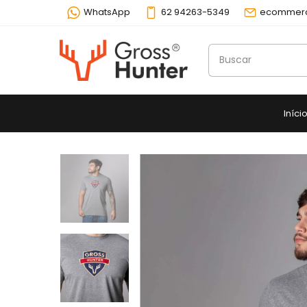
WhatsApp
62 94263-5349
ecommerc
Iníci