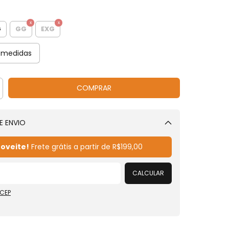
G
GG
EXG
 medidas
E ENVIO
Alterar CEP
oveite!
Frete grátis a partir de
R$199,00
CALCULAR
 CEP