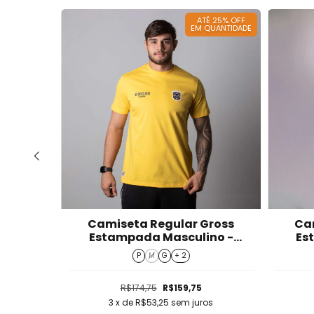
É 25% OFF
ATÉ 25% OFF
QUANTIDADE
EM QUANTIDADE
Wear
Camiseta Regular Gross
Ca
no -
Estampada Masculino -
Es
T426058
P
M
G
+ 2
R$174,75
R$159,75
os
3
x de
R$53,25
sem juros