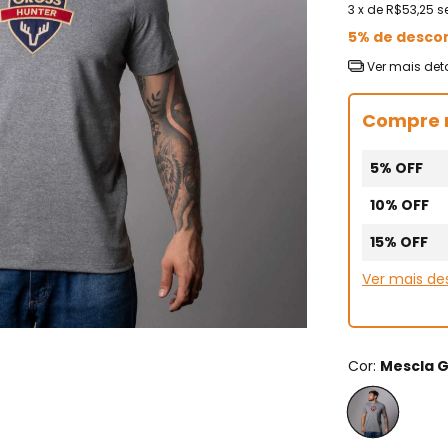
3
x de
R$53,25
s
5% de desco
Ver mais det
Compre 
5% OFF
10% OFF
15% OFF
Ver mais d
Cor:
Mescla G