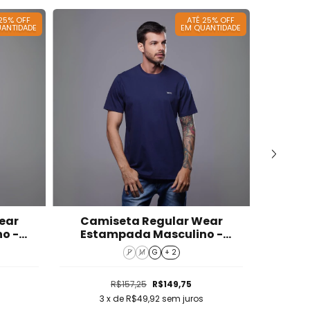
 25% OFF
ATÉ 25% OFF
ANTIDADE
EM QUANTIDADE
ear
Camiseta Regular Wear
Cami
o -
Estampada Masculino -
Est
T424113-MR
P
M
G
+ 2
R$157,25
R$149,75
3
x de
R$49,92
sem juros
3