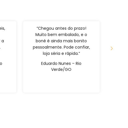
is,
“Chegou antes do prazo!
“Pri
Muito bem embalado, e o
fã. 
 a
boné é ainda mais bonito
entre
.
pessoalmente. Pode confiar,
de al
loja séria e rápida.”
cert
ão
Eduardo Nunes – Rio
Raf
Verde/GO