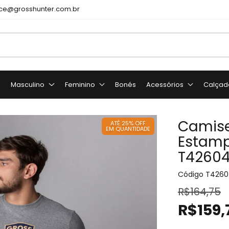
e@grosshunter.com.br
o
Masculino
Feminino
Bonés
Acessórios
Calçad
Camise
ATÉ 25% OFF
EM QUANTIDADE
Estamp
T4260
Código
T4260
R$164,75
R$159,