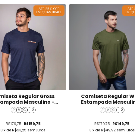
ATÉ 25% OFF
ATÉ
EM QUANTIDADE
EM QU
miseta Regular Gross
Camiseta Regular W
tampada Masculino -
Estampada Masculin
T425041
T424113-VB
P
M
G
+ 2
P
M
G
+ 2
R$179,75
R$159,75
R$179,75
R$149,75
3
x de
R$53,25
sem juros
3
x de
R$49,92
sem juros