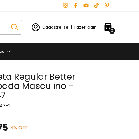
Cadastre-se
|
Fazer login
0
os
ta Regular Better
ada Masculino -
47
47-2
75
3
% OFF