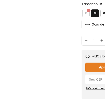
Tamanho:
M
M
P
Guia de
MEIOS D
Apr
Não sei meu