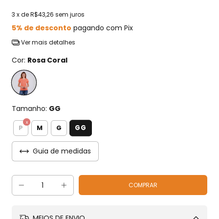
3
x de
R$43,26
sem juros
5% de desconto
pagando com Pix
Ver mais detalhes
Cor:
Rosa Coral
Tamanho:
GG
GG
P
M
G
Guia de medidas
MEIOS DE ENVIO