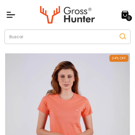
0
24
%
OFF