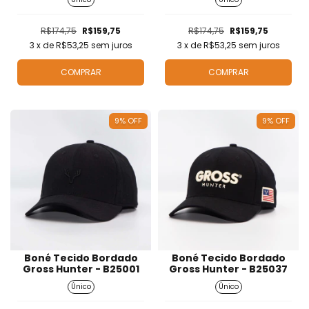
R$174,75
R$159,75
R$174,75
R$159,75
3
x de
R$53,25
sem juros
3
x de
R$53,25
sem juros
COMPRAR
COMPRAR
9
%
OFF
9
%
OFF
Boné Tecido Bordado
Boné Tecido Bordado
Gross Hunter - B25001
Gross Hunter - B25037
Único
Único