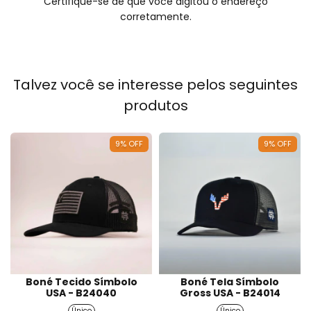
Certifique-se de que você digitou o endereço
corretamente.
Talvez você se interesse pelos seguintes
produtos
9
%
OFF
9
%
OFF
Boné Tecido Símbolo
Boné Tela Símbolo
USA - B24040
Gross USA - B24014
Único
Único