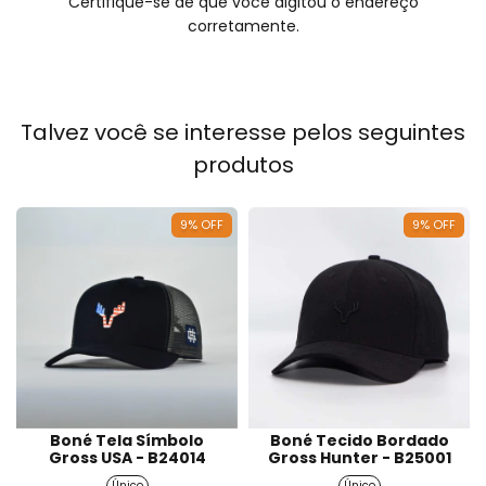
Certifique-se de que você digitou o endereço
corretamente.
Talvez você se interesse pelos seguintes
produtos
9
%
OFF
9
%
OFF
Boné Tela Símbolo
Boné Tecido Bordado
Gross USA - B24014
Gross Hunter - B25001
Único
Único