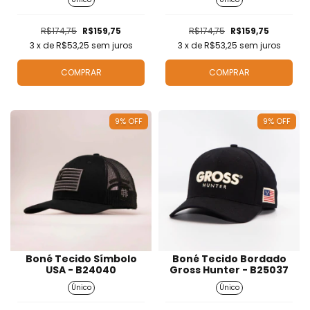
R$174,75
R$159,75
R$174,75
R$159,75
3
x de
R$53,25
sem juros
3
x de
R$53,25
sem juros
COMPRAR
COMPRAR
9
%
OFF
9
%
OFF
Boné Tecido Símbolo
Boné Tecido Bordado
USA - B24040
Gross Hunter - B25037
Único
Único