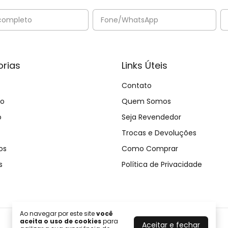
rias
Links Úteis
Contato
no
Quem Somos
o
Seja Revendedor
Trocas e Devoluções
os
Como Comprar
s
Política de Privacidade
Ao navegar por este site
você
aceita o uso de cookies
para
Aceitar e fechar