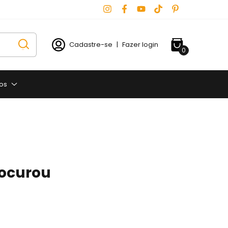
Cadastre-se
|
Fazer login
0
os
rocurou
.