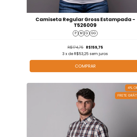
Camiseta Regular Gross Estampada -
T526009
P
M
G
GG
R$174,75
R$159,75
3
x de
R$53,25
sem juros
COMPRAR
4
%
O
FRETE GRÁT