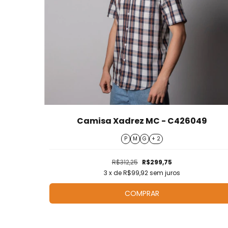
Camisa Xadrez MC - C426049
P
M
G
+ 2
R$312,25
R$299,75
3
x de
R$99,92
sem juros
COMPRAR