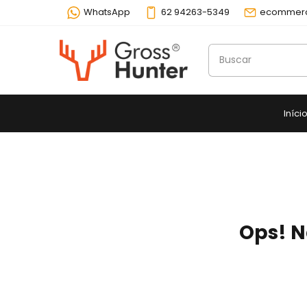
WhatsApp
62 94263-5349
ecommerc
Iníci
Ops! N