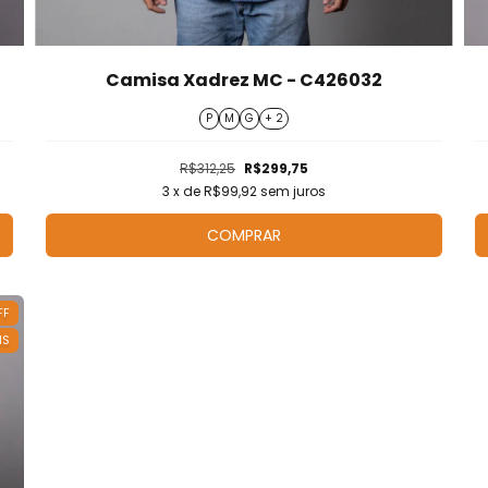
Camisa Xadrez MC - C426032
P
M
G
+ 2
R$312,25
R$299,75
3
x de
R$99,92
sem juros
COMPRAR
FF
IS