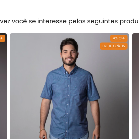
lvez você se interesse pelos seguintes produ
FF
4
%
OFF
FRETE GRÁTIS