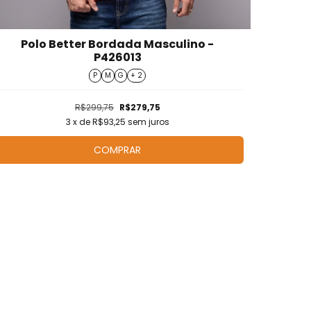
Polo Better Bordada Masculino -
P426013
P
M
G
+ 2
R$299,75
R$279,75
3
x de
R$93,25
sem juros
COMPRAR