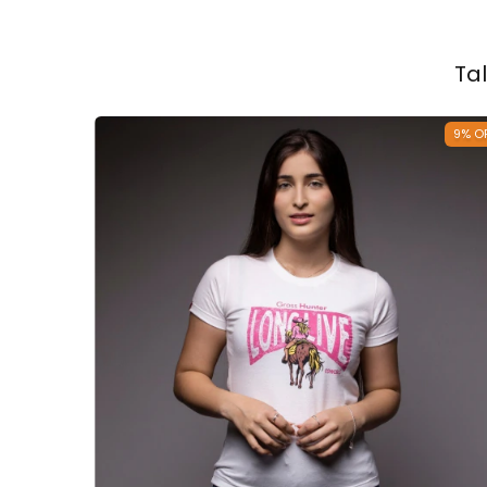
Ta
9
%
O