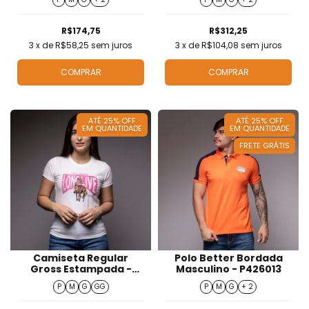
R$174,75
R$312,25
3
x de
R$58,25
sem juros
3
x de
R$104,08
sem juros
COMPRAR
COMPRAR
ATÉ 25% OFF
ATÉ 25% OFF
EM QUANTIDADE
EM QUANTIDADE
FRETE GRÁTIS
Camiseta Regular
Polo Better Bordada
Gross Estampada -
Masculino - P426013
T526009
P
M
G
GG
P
M
G
+ 2