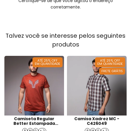
Certifique-se de que você digitou o endereço
corretamente.
Talvez você se interesse pelos seguintes
produtos
ATÉ 25% OFF
ATÉ 25% OFF
EM QUANTIDADE
EM QUANTIDADE
FRETE GRÁTIS
Camiseta Regular
Camisa Xadrez MC -
Better Estampada
C426049
Masculino - T426025
P
M
G
+ 2
P
M
G
+ 2