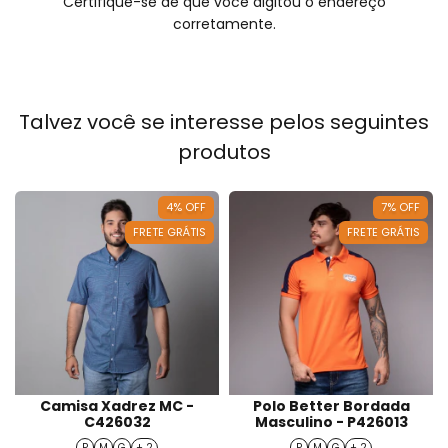
Certifique-se de que você digitou o endereço
corretamente.
Talvez você se interesse pelos seguintes
produtos
4
%
OFF
7
%
OFF
FRETE GRÁTIS
FRETE GRÁTIS
Camisa Xadrez MC -
Polo Better Bordada
C426032
Masculino - P426013
P
M
G
+ 2
P
M
G
+ 2