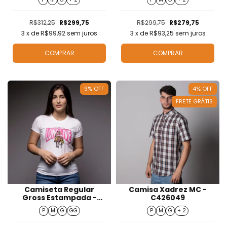
R$312,25
R$299,75
R$299,75
R$279,75
3
x de
R$99,92
sem juros
3
x de
R$93,25
sem juros
COMPRAR
COMPRAR
9
%
OFF
4
%
OFF
FRETE GRÁTIS
Camiseta Regular
Camisa Xadrez MC -
Gross Estampada -
C426049
T526009
P
M
G
GG
P
M
G
+ 2