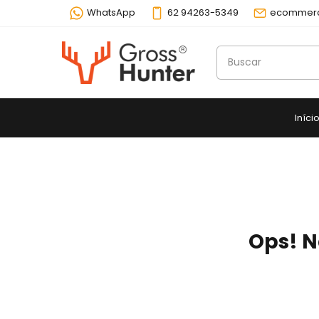
WhatsApp
62 94263-5349
ecommerc
Iníci
Ops! N