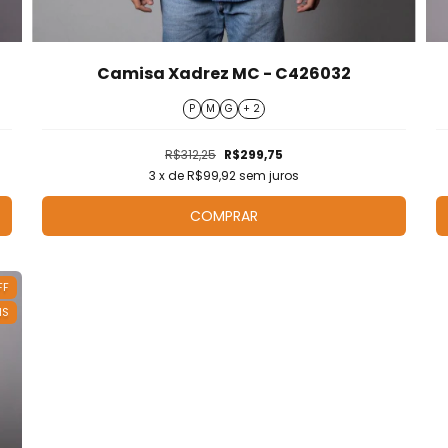
Camisa Xadrez MC - C426032
P
M
G
+ 2
R$312,25
R$299,75
3
x de
R$99,92
sem juros
COMPRAR
FF
IS