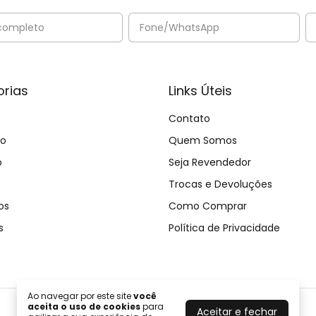
rias
Links Úteis
Contato
no
Quem Somos
o
Seja Revendedor
Trocas e Devoluções
os
Como Comprar
s
Política de Privacidade
Ao navegar por este site
você
aceita o uso de cookies
para
Aceitar e fechar