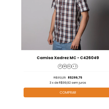
Camisa Xadrez MC - C426049
P
M
G
+ 2
R$312,25
R$299,75
3
x de
R$99,92
sem juros
COMPRAR