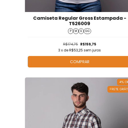
Camiseta Regular Gross Estampada -
T526009
P
M
G
GG
R$174,75
R$159,75
3
x de
R$53,25
sem juros
COMPRAR
4
%
O
FRETE GRÁT