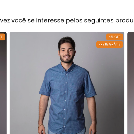
lvez você se interesse pelos seguintes produ
FF
4
%
OFF
FRETE GRÁTIS