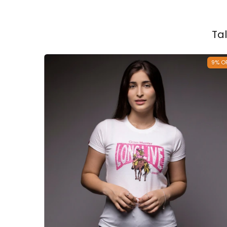
Ta
9
%
O