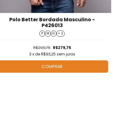
Polo Better Bordada Masculino -
P426013
P
M
G
+ 2
R$299,75
R$279,75
3
x de
R$93,25
sem juros
COMPRAR