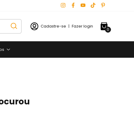
Cadastre-se
|
Fazer login
0
os
rocurou
.