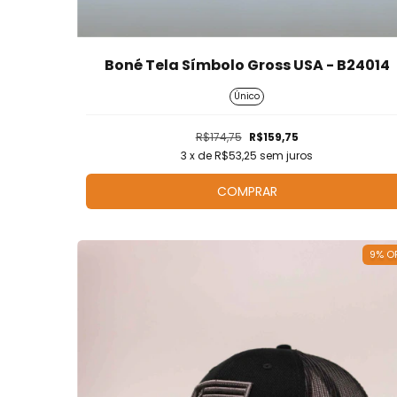
Boné Tela Símbolo Gross USA - B24014
Único
R$174,75
R$159,75
3
x de
R$53,25
sem juros
COMPRAR
9
%
O