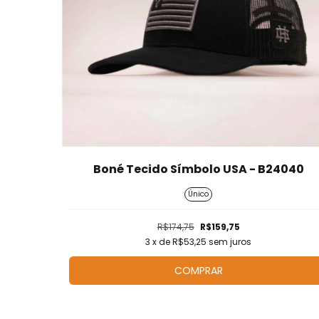
Boné Tecido Símbolo USA - B24040
Único
R$174,75
R$159,75
3
x de
R$53,25
sem juros
COMPRAR