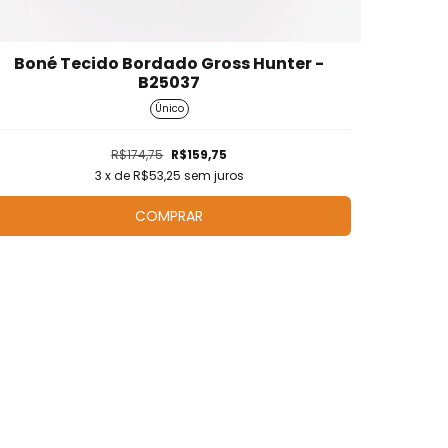
Boné Tecido Bordado Gross Hunter -
B25037
Único
R$174,75
R$159,75
3
x de
R$53,25
sem juros
COMPRAR