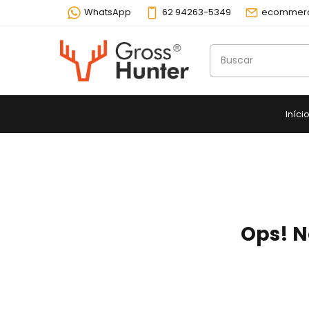
WhatsApp
62 94263-5349
ecommerc
Iníci
Ops! N