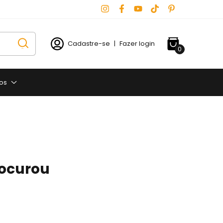
Cadastre-se
|
Fazer login
0
os
rocurou
.