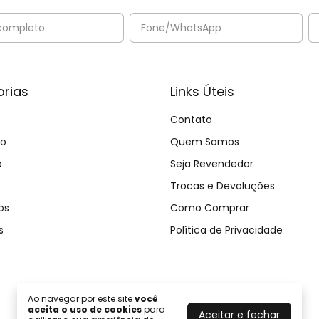
rias
Links Úteis
Contato
no
Quem Somos
o
Seja Revendedor
Trocas e Devoluções
os
Como Comprar
s
Política de Privacidade
Ao navegar por este site
você
aceita o uso de cookies
para
Aceitar e fechar