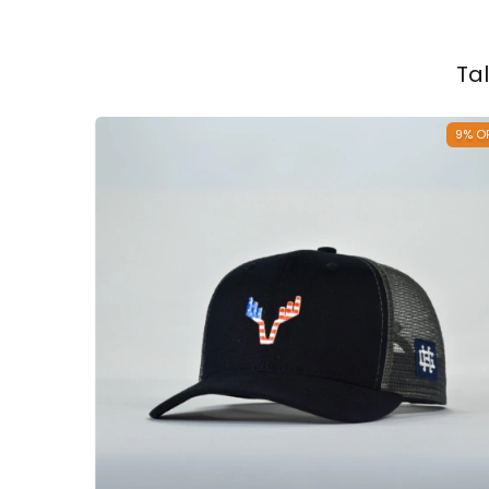
Ta
9
%
O