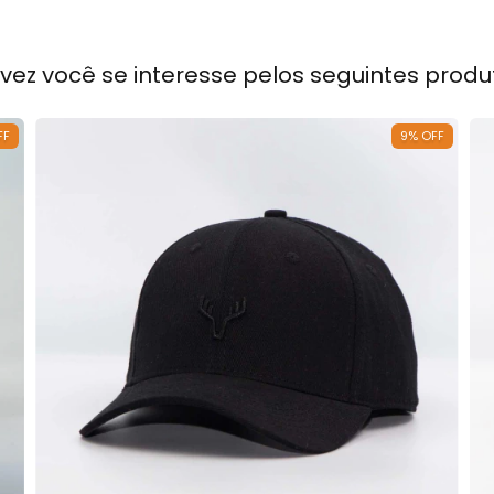
lvez você se interesse pelos seguintes produ
FF
9
%
OFF