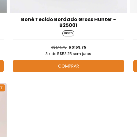
Boné Tecido Bordado Gross Hunter -
B25001
Único
R$174,75
R$159,75
3
x de
R$53,25
sem juros
COMPRAR
FF