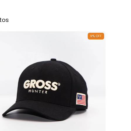
tos
9
%
OFF