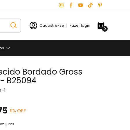
Cadastre-se
|
Fazer login
0
os
ecido Bordado Gross
 - B25094
4-1
75
9
% OFF
em juros