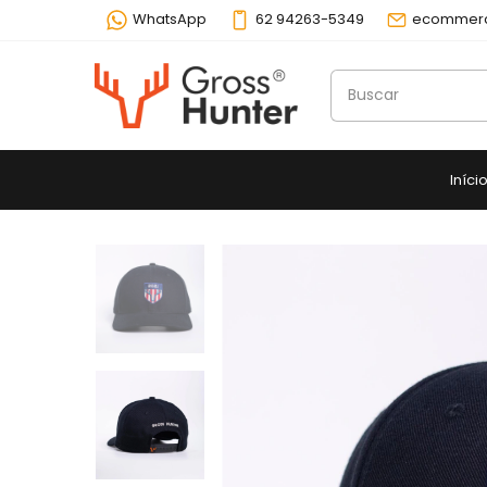
WhatsApp
62 94263-5349
ecommerc
Iníci