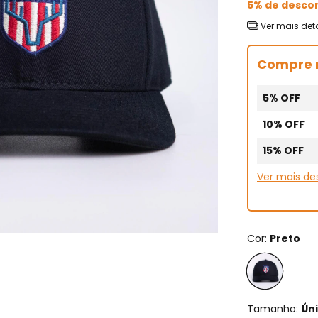
5% de desco
Ver mais det
Compre 
5% OFF
10% OFF
15% OFF
Ver mais d
Cor:
Preto
Tamanho:
Ún