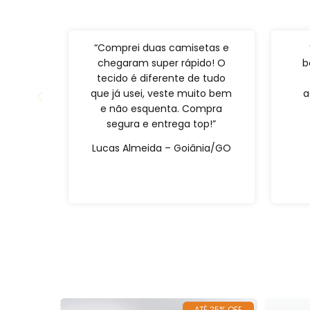
“Comprei duas camisetas e
chegaram super rápido! O
b
tecido é diferente de tudo
que já usei, veste muito bem
a
e não esquenta. Compra
segura e entrega top!”
Lucas Almeida – Goiânia/GO
É 25% OFF
ATÉ 25% OFF