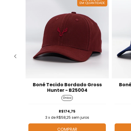
QUANTIDADE
EM QUANTIDADE
 Gross
Boné Tecido Bordado Gross
Boné
4
Hunter - B25004
Único
R$174,75
os
3
x de
R$58,25
sem juros
COMPRAR