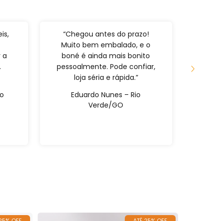
is,
“Chegou antes do prazo!
“Pri
Muito bem embalado, e o
fã. 
 a
boné é ainda mais bonito
entre
.
pessoalmente. Pode confiar,
de al
loja séria e rápida.”
cert
ão
Eduardo Nunes – Rio
Raf
Verde/GO
 25% OFF
ATÉ 25% OFF