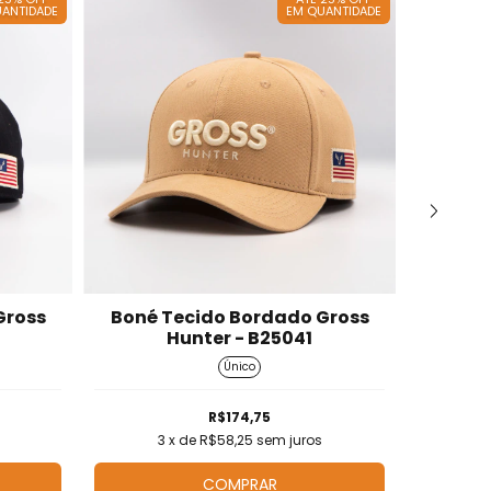
ANTIDADE
EM QUANTIDADE
Gross
Boné Tecido Bordado Gross
Boné 
Hunter - B25041
Único
R$174,75
3
x de
R$58,25
sem juros
3
COMPRAR