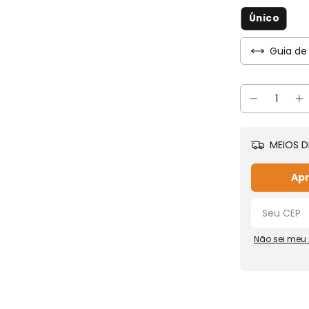
Único
Guia de
MEIOS D
Apr
Não sei meu