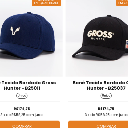
EM QUANTIDADE
EM QU
 Tecido Bordado Gross
Boné Tecido Bordado 
Hunter - B25011
Hunter - B25037
Único
Único
R$174,75
R$174,75
3
x de
R$58,25
sem juros
3
x de
R$58,25
sem juros
COMPRAR
COMPRAR