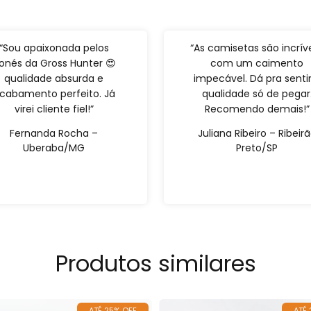
“Sou apaixonada pelos
“As camisetas são incríve
onés da Gross Hunter 😍
com um caimento
qualidade absurda e
impecável. Dá pra sentir
cabamento perfeito. Já
qualidade só de pegar
virei cliente fiel!”
Recomendo demais!”
Fernanda Rocha –
Juliana Ribeiro – Ribeir
Uberaba/MG
Preto/SP
Produtos similares
ATÉ 25% OFF
ATÉ