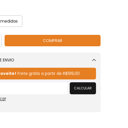
 medidas
E ENVIO
Alterar CEP
oveite!
Frete grátis a partir de
R$199,00
CALCULAR
 CEP