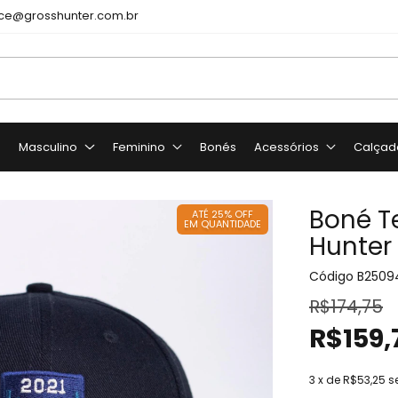
e@grosshunter.com.br
o
Masculino
Feminino
Bonés
Acessórios
Calçad
Boné T
ATÉ 25% OFF
EM QUANTIDADE
Hunter
Código
B2509
R$174,75
R$159,
3
x de
R$53,25
s