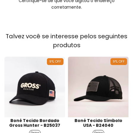
Certifique-se de que você digitou o endereço
corretamente.
Talvez você se interesse pelos seguintes
produtos
9
%
OFF
9
%
OFF
Boné Tecido Bordado
Boné Tecido Símbolo
Gross Hunter - B25037
USA - B24040
Único
Único