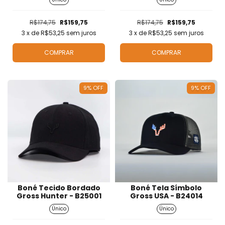
R$174,75
R$159,75
R$174,75
R$159,75
3
x de
R$53,25
sem juros
3
x de
R$53,25
sem juros
COMPRAR
COMPRAR
9
%
OFF
9
%
OFF
Boné Tecido Bordado
Boné Tela Símbolo
Gross Hunter - B25001
Gross USA - B24014
Único
Único