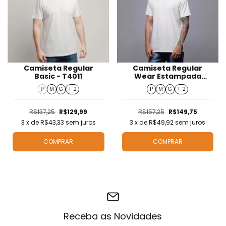
Camiseta Regular
Camiseta Regular
Basic - T4011
Wear Estampada
Masculino - T424113-
P
M
G
+ 2
P
M
G
+ 2
OW
R$137,25
R$129,99
R$157,25
R$149,75
3
x de
R$43,33
sem juros
3
x de
R$49,92
sem juros
COMPRAR
COMPRAR
Receba as Novidades