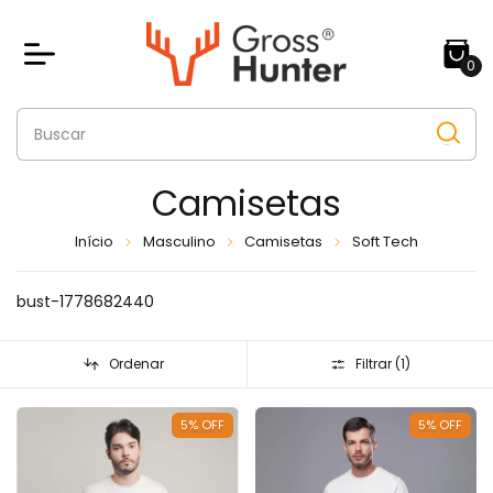
0
Camisetas
Início
Masculino
Camisetas
Soft Tech
bust-1778682440
Ordenar
Filtrar (
1
)
5
%
OFF
5
%
OFF