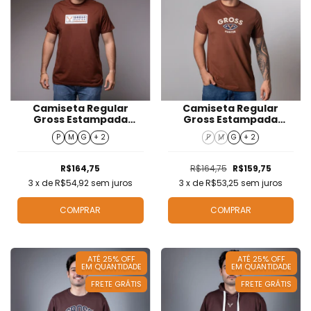
Camiseta Regular
Camiseta Regular
Gross Estampada
Gross Estampada
Masculino - T426021
Masculino - T426022
P
M
G
+ 2
P
M
G
+ 2
R$164,75
R$164,75
R$159,75
3
x de
R$54,92
sem juros
3
x de
R$53,25
sem juros
COMPRAR
COMPRAR
ATÉ 25% OFF
ATÉ 25% OFF
EM QUANTIDADE
EM QUANTIDADE
FRETE GRÁTIS
FRETE GRÁTIS