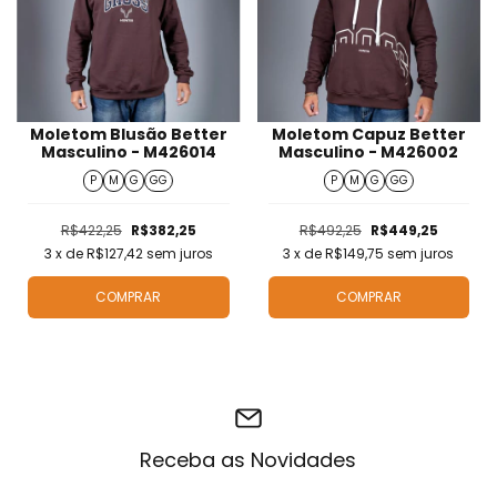
Moletom Blusão Better
Moletom Capuz Better
Masculino - M426014
Masculino - M426002
P
M
G
GG
P
M
G
GG
R$422,25
R$382,25
R$492,25
R$449,25
3
x de
R$127,42
sem juros
3
x de
R$149,75
sem juros
COMPRAR
COMPRAR
Receba as Novidades