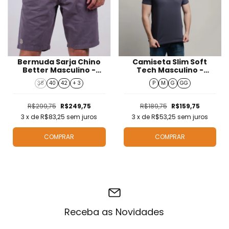
Bermuda Sarja Chino
Camiseta Slim Soft
Better Masculino -
Tech Masculino -
S425020
T424215
38
40
42
+ 3
P
M
G
GG
R$299,75
R$249,75
R$189,75
R$159,75
3
x de
R$83,25
sem juros
3
x de
R$53,25
sem juros
COMPRAR
COMPRAR
Receba as Novidades