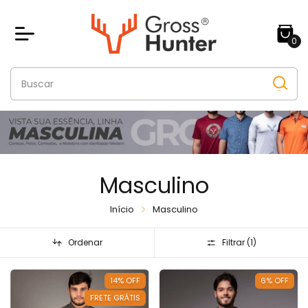
0
Masculino
Início
Masculino
Ordenar
Filtrar (
1
)
14
%
OFF
6
%
OFF
FRETE GRÁTIS