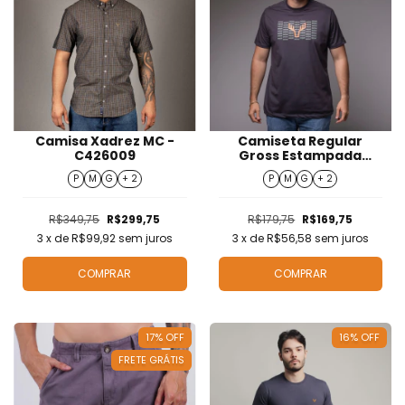
Camisa Xadrez MC -
Camiseta Regular
C426009
Gross Estampada
Masculino - T426045
P
M
G
+ 2
P
M
G
+ 2
R$349,75
R$299,75
R$179,75
R$169,75
3
x de
R$99,92
sem juros
3
x de
R$56,58
sem juros
COMPRAR
COMPRAR
17
%
OFF
16
%
OFF
FRETE GRÁTIS