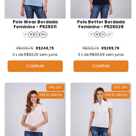
Polo Wear Bordada
Polo Better Bordada
Feminino - P525011
Feminino - P525029
P
M
G
GG
P
M
G
GG
R$299,75
R$249,75
R$322,79
R$289,78
3
x de
R$83,25
sem juros
3
x de
R$96,59
sem juros
COMPRAR
COMPRAR
14
%
OFF
10
%
OFF
FRETE GRÁTIS
FRETE GRÁTIS