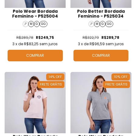
Polo Wear Bordada
Polo Better Bordada
Feminino - P525004
Feminino - P525034
P
M
G
GG
P
M
G
GG
R$289,78
R$249,75
R$322,79
R$289,78
3
x de
R$83,25
sem juros
3
x de
R$96,59
sem juros
COMPRAR
COMPRAR
14
%
OFF
10
%
OFF
FRETE GRÁTIS
FRETE GRÁTIS