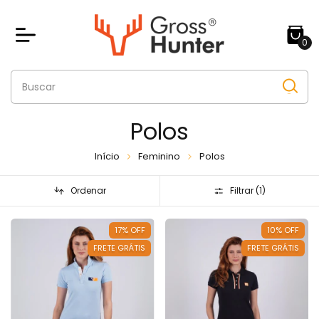
0
Polos
Início
Feminino
Polos
Ordenar
Filtrar (
1
)
17
%
OFF
10
%
OFF
FRETE GRÁTIS
FRETE GRÁTIS