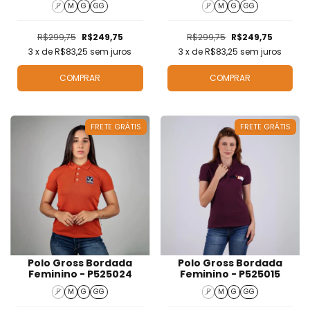
P
M
G
GG
P
M
G
GG
R$299,75
R$249,75
R$299,75
R$249,75
3
x de
R$83,25
sem juros
3
x de
R$83,25
sem juros
COMPRAR
COMPRAR
FRETE GRÁTIS
FRETE GRÁTIS
Polo Gross Bordada
Polo Gross Bordada
Feminino - P525024
Feminino - P525015
P
M
G
GG
P
M
G
GG