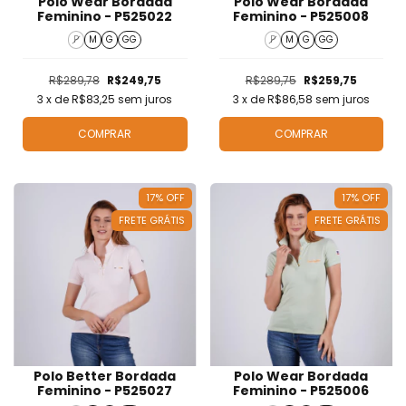
Polo Wear Bordada
Polo Wear Bordada
Feminino - P525022
Feminino - P525008
P
M
G
GG
P
M
G
GG
R$289,78
R$249,75
R$289,75
R$259,75
3
x de
R$83,25
sem juros
3
x de
R$86,58
sem juros
COMPRAR
COMPRAR
17
%
OFF
17
%
OFF
FRETE GRÁTIS
FRETE GRÁTIS
Polo Better Bordada
Polo Wear Bordada
Feminino - P525027
Feminino - P525006