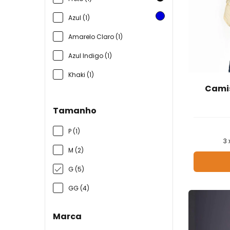
Azul (1)
Amarelo Claro (1)
Azul Indigo (1)
Khaki (1)
Camis
Tamanho
P (1)
3
M (2)
G (5)
GG (4)
Marca