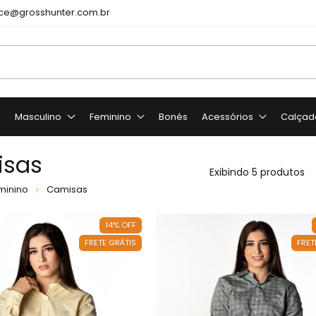
e@grosshunter.com.br
o
Masculino
Feminino
Bonés
Acessórios
Calçad
sas
Exibindo 5 produtos
minino
Camisas
14
%
OFF
FRETE GRÁTIS
FRET